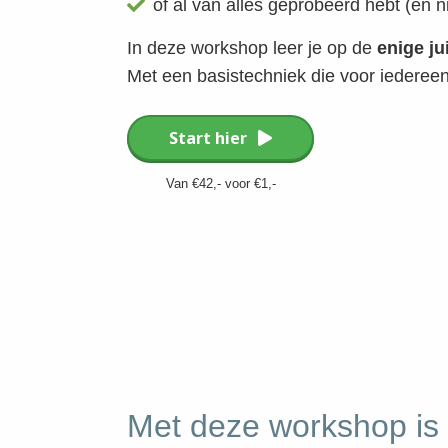
of al van alles geprobeerd hebt (en n
In deze workshop leer je op de
enige ju
Met een basistechniek die voor iedereen
Start hier
Van €42,- voor €1,-
Met deze workshop is d