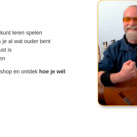
 kunt leren spelen
s je al wat ouder bent
st is
len
rkshop en ontdek
hoe je wél