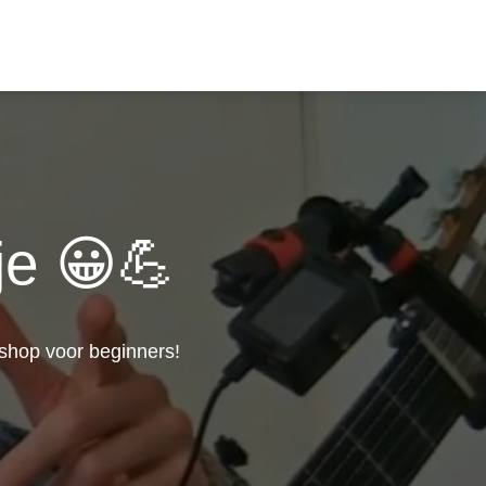
je 😀💪
kshop voor beginners!