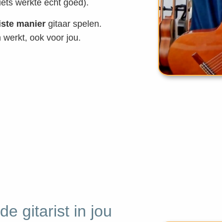
iets werkte ècht goed).
iste manier
gitaar spelen.
 werkt, ook voor jou.
e gitarist in jou