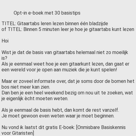
s kan de
e niet
Opt-in e-boek met 30 basistips
oneren.
TITEL: Gitaartabs leren lezen binnen één bladzijde
of TITEL: Binnen 5 minuten leer je hoe je gitaartabs kunt lezen
ieken
ische
Hoi
s worden
Wist je dat de basis van gitaartabs helemaal niet zo moeilijk
kt om
is?
em
Als je eenmaal weet hoe je een gitaarkunt lezen, dan gaat er
tie te
een wereld voor je open aan muziek die je kunt spelen!
elen over
Maar er zoveel informate over, dat je soms door de bomen het
drag van
bos niet meer kan zien.
zoeker op
Dan ben je een heel weekend bezig om nou uit te zoeken, wat
site.
je eigenlijk ècht moeten weten.
ing
Als je eenmaal de basis hebt, dan komt de rest vanzelf.
Je moet gewoon even weten waar je moet beginnen.
ingcookies
 gebruikt
Nu vond ik laatst dit gratis E-boek: [Onmisbare Basiskennis
voor Gitaristen]
oekers te