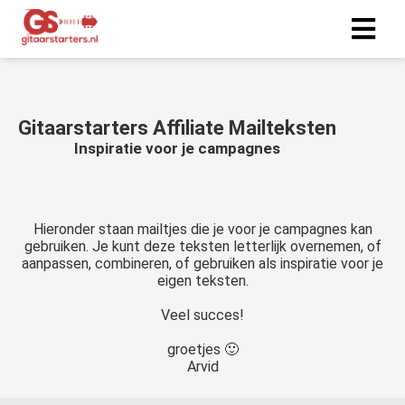
ngen
Gitaarstarters Affiliate Mailteksten
 Beleid
Inspiratie voor je campagnes
oneel
Hieronder staan mailtjes die je voor je campagnes kan
onele
gebruiken. Je kunt deze teksten letterlijk overnemen, of
s zijn
aanpassen, combineren, of gebruiken als inspiratie voor je
eigen teksten.
kelijk om
bsite te
Veel succes!
ken. Ze
 gebruikt
groetjes 🙂
Arvid
asisfuncties
der deze