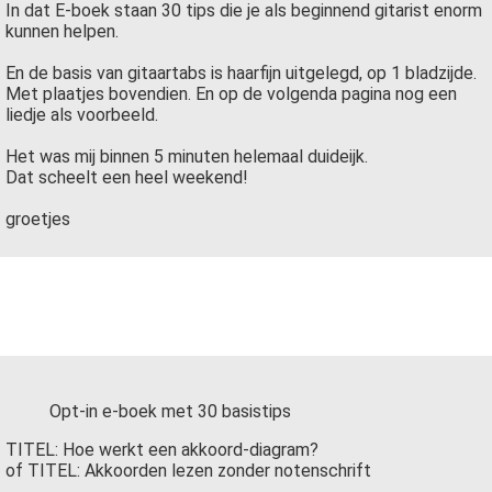
In dat E-boek staan 30 tips die je als beginnend gitarist enorm
 op de
kunnen helpen.
e. Hierdoor
 website-
En de basis van gitaartabs is haarfijn uitgelegd, op 1 bladzijde.
Met plaatjes bovendien. En op de volgenda pagina nog een
ren
liedje als voorbeeld.
nte
enties
Het was mij binnen 5 minuten helemaal duideijk.
Dat scheelt een heel weekend!
gebaseerd
 gedrag van
groetjes
ezoeker.
uren
Opt-in e-boek met 30 basistips
TITEL: Hoe werkt een akkoord-diagram?
of TITEL: Akkoorden lezen zonder notenschrift