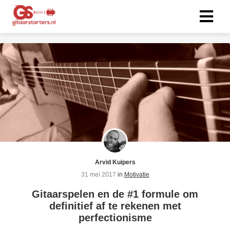
ngen
 Beleid
oneel
onele
s zijn
kelijk om
Arvid Kuipers
bsite te
31 mei 2017
in
Motivatie
ken. Ze
Gitaarspelen en de #1 formule om
 gebruikt
definitief af te rekenen met
asisfuncties
perfectionisme
der deze