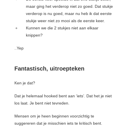
 op de
maar ging het verderop niet zo goed. Dat stukje
e. Hierdoor
verderop is nu goed, maar nu heb ik dat eerste
 website-
stukje weer niet zo mooi als de eerste keer.
ren
Kunnen we die 2 stukjes niet aan elkaar
nte
knippen?
enties
gebaseerd
..Yep
 gedrag van
ezoeker.
Fantastisch, uitroepteken
uren
Ken je dat?
Dat je helemaal hooked bent aan ‘iets’. Dat het je niet
los laat. Je bent niet tevreden.
Mensen om je heen beginnen voorzichtig te
suggereren dat je misschien iets te kritisch bent.