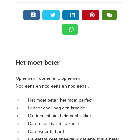
s kan de
e niet
oneren.
ieken
ische
s worden
kt om
Het moet beter
em
tie te
elen over
Opnemen.. opnemen.. opnemen..
drag van
Nog eens en nog eens en nog eens..
zoeker op
Het moet beter, het moet perfect.
site.
Ik hoor daar nog een kraakje.
ing
Die toon zit niet helemaal lekker.
ingcookies
Daar speel ik iets te zacht.
 gebruikt
Daar weer te hard.
oekers te
De eerste keer speelde ik dat ene stukje beter,