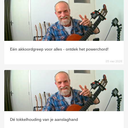
 op de
e. Hierdoor
 website-
ren
nte
enties
gebaseerd
Eén akkoordgreep voor alles - ontdek het powerchord!
 gedrag van
ezoeker.
05 mei 2026
uren
Dé tokkelhouding van je aanslaghand