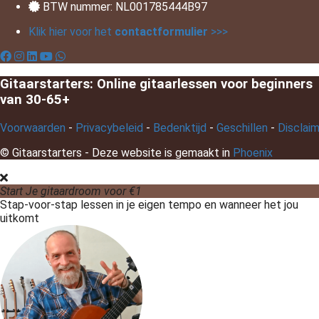
BTW nummer: NL001785444B97
Klik hier voor het
contactformulier
>>>
Gitaarstarters: Online gitaarlessen voor beginners
van 30-65+
Voorwaarden
-
Privacybeleid
-
Bedenktijd
-
Geschillen
-
Disclai
© Gitaarstarters - Deze website is gemaakt in
Phoenix
Start Je gitaardroom voor €1
Stap-voor-stap lessen in je eigen tempo en wanneer het jou
uitkomt