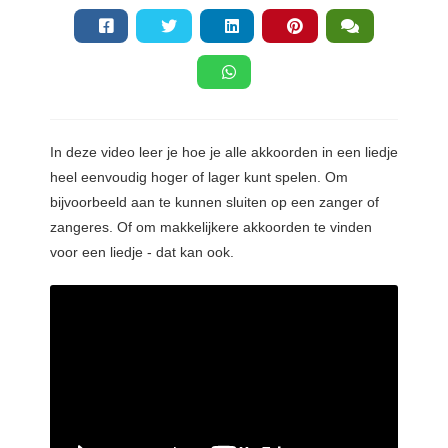
s kan de
e niet
oneren.
ieken
ische
In deze video leer je hoe je alle akkoorden in een liedje
s worden
heel eenvoudig hoger of lager kunt spelen. Om
kt om
em
bijvoorbeeld aan te kunnen sluiten op een zanger of
tie te
zangeres. Of om makkelijkere akkoorden te vinden
elen over
voor een liedje - dat kan ook.
drag van
zoeker op
site.
ing
ingcookies
 gebruikt
oekers te