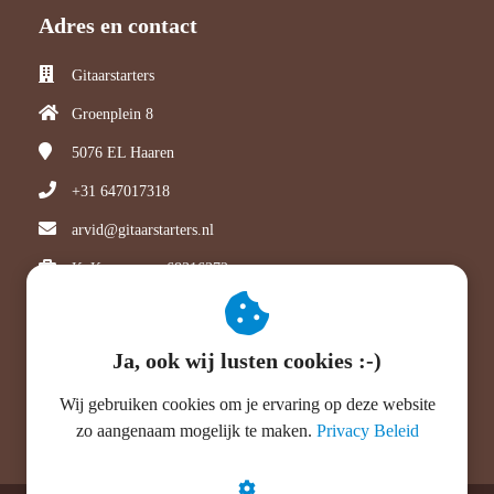
Adres en contact
Gitaarstarters
Groenplein 8
5076 EL
Haaren
+31 647017318
arvid@gitaarstarters.nl
KvK nummer: 68316372
BTW nummer: NL001785444B97
Start Je gitaardroom voor €1
Ja, ook wij lusten cookies :-)
Klik hier voor het
contactformulier
>>>
Stap-voor-stap lessen in je eigen tempo en wanneer het
Wij gebruiken cookies om je ervaring op deze website
jou uitkomt
zo aangenaam mogelijk te maken.
Privacy Beleid