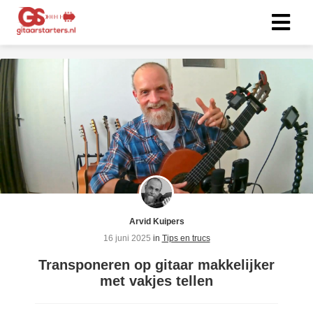
ngen
 Beleid
oneel
onele
s zijn
kelijk om
Arvid Kuipers
bsite te
16 juni 2025
in
Tips en trucs
ken. Ze
Transponeren op gitaar makkelijker
 gebruikt
met vakjes tellen
asisfuncties
der deze