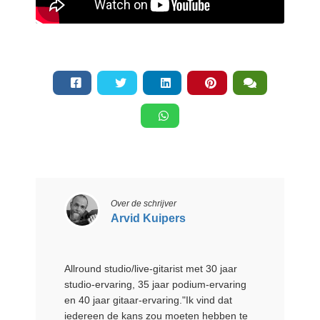
 op de
e. Hierdoor
 website-
ren
nte
enties
gebaseerd
 gedrag van
ezoeker.
uren
Over de schrijver
Arvid Kuipers
Allround studio/live-gitarist met 30 jaar
studio-ervaring, 35 jaar podium-ervaring
en 40 jaar gitaar-ervaring."Ik vind dat
iedereen de kans zou moeten hebben te