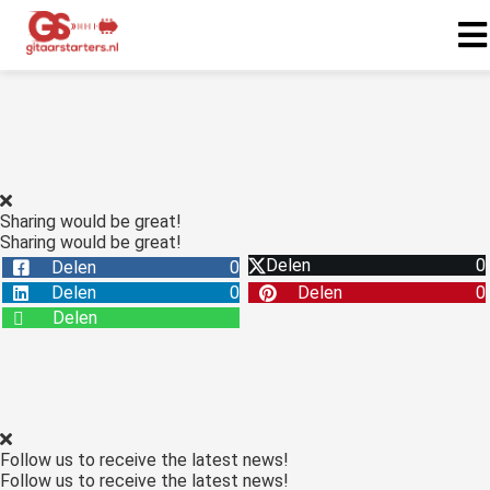
ngen
 Beleid
Sharing would be great!
Sharing would be great!
oneel
Delen
0
Delen
0
onele
Delen
0
Delen
0
s zijn
Delen
kelijk om
bsite te
ken. Ze
 gebruikt
asisfuncties
Follow us to receive the latest news!
der deze
Follow us to receive the latest news!