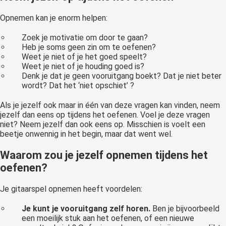
 op de
Opnemen kan je enorm helpen:
e. Hierdoor
 website-
Zoek je motivatie om door te gaan?
ren
Heb je soms geen zin om te oefenen?
Weet je niet of je het goed speelt?
nte
Weet je niet of je houding goed is?
enties
Denk je dat je geen vooruitgang boekt? Dat je niet beter
gebaseerd
wordt? Dat het ‘niet opschiet’ ?
 gedrag van
Als je jezelf ook maar in één van deze vragen kan vinden, neem
ezoeker.
jezelf dan eens op tijdens het oefenen. Voel je deze vragen
niet? Neem jezelf dan ook eens op. Misschien is voelt een
beetje onwennig in het begin, maar dat went wel.
uren
Waarom zou je jezelf opnemen tijdens het
oefenen?
Je gitaarspel opnemen heeft voordelen:
Je kunt je vooruitgang zelf horen.
Ben je bijvoorbeeld
een moeilijk stuk aan het oefenen, of een nieuwe