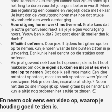
speeltechniek? Oefeningen kunnen saai zijn en soms lijkt
het lang te duren voordat je ergens beter in wordt. Maak
dan regelmatig een opname en vergelijk deze met elkaar.
Je kunt dan de vooruitgang horen met hoe dat stukje
bijvoorbeeld een week eerder ging.
Vooruitgang horen werkt motiverend.
Grote kans dat
je extra gemotiveerd raakt als je je eigen vooruitgang
hoort. ‘Wauw ben ik dat? Dat gaat eigenlijk sneller dan ik
dacht!’.
Efficiënt oefenen.
Door jezelf tijdens het gitaar spelen
op te nemen, kun je horen waar de knelpunten zitten in je
uitvoering. Dan kun je heel gericht op die stukjes gaan
oefenen.
Als je al gewend raakt aan het opnemen, dan is het heel
makkelijk om ook
je eigen stukken en inspiraties even
snel op te nemen
. Dat doe ik zelf regelmatig. Een idee
ontstaat spontaan, maar kan ook spontaan weer ‘ploep’
verdwijnen. Heb je een idee, inspiratie of stukje? Neem
het dan zo snel mogelijk op. Geen gitaar bij de hand? Dan
kun je altijd nog proberen het stukje te zingen. 🙂
En neem ook eens een video op, waarop je
houding goed te zien is.