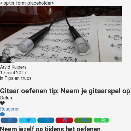
s kan de
<:optin-form-placeholder>
e niet
oneren.
ieken
ische
s worden
kt om
em
tie te
Arvid Kuipers
17 april 2017
elen over
in
Tips en trucs
drag van
zoeker op
Gitaar oefenen tip: Neem je gitaarspel op
site.
Delen
ing
Reageren
ingcookies
 gebruikt
Neem jezelf op tijdens het oefenen
oekers te