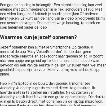
Een goede houding is belangrijk! Een slechte houding kan veel
ellende met zich meebrengen in je nek, schouders of rug. Met
een video kun je zelf kritisch je houding bekijken.Of anderen
laten kijken. Je kunt aan de hand van je video bijvoorbeeld bij mij
een sessie aanvragen. Dan nemen we je houding, techniek en
spel helemaal onder de loep.
Waarmee kun je jezelf opnemen?
Jezelf opnemen kan al met je Smartphone. Zo gebruik ik
meestal de app ‘Easy VoiceRecorder’. Ik heb daar geen
uitgebreide selectie en zoektocht naar gedaan of zo. Ik zocht
naar een appje om geluid op te kunnen nemen en deze kwam
gewoon als één van de eerste in de lijst. Er zullen vast wel meer
geschikte apps zijn hiervoor. Maar voor mij volstaat deze app
prima.
Heb ik m’n laptop in de buurt, dan gebruik ik momenteel
Audacity. Audacity is gratis en heel direct te gebruiken. Ik
hoefde niets in te stellen na installatie. Na opstarten van
Audacity zag ik links bovenin een grote opnameknop. Die drukte
ik in en hij begon direct met opnemen via de laptop microfoon.
Nog geen 5 minuten na het downloaden kon ik al opnemen.